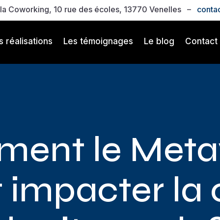
a Coworking, 10 rue des écoles, 13770 Venelles –
conta
 réalisations
Les témoignages
Le blog
Contact
ent le Meta
t impacter la 